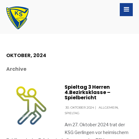
OKTOBER, 2024
Archive
Spieltag 3 Herren
4.Bezirksklasse –
Spielbericht
30. OKTOBER 2024
|
ALLGEMEIN
,
SPIELTAG
BY
ADMIN-KSG
Am 27. Oktober 2024 trat der
KSG Gerlingen vor heimischem