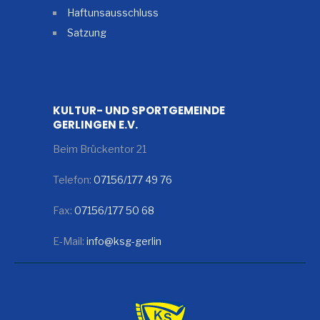
Haftunsausschluss
Satzung
KULTUR- UND SPORTGEMEINDE
GERLINGEN E.V.
Beim Brückentor 21
Telefon:
07156/177 49 76
Fax:
07156/177 50 68
E-Mail:
info@ksg-gerlin