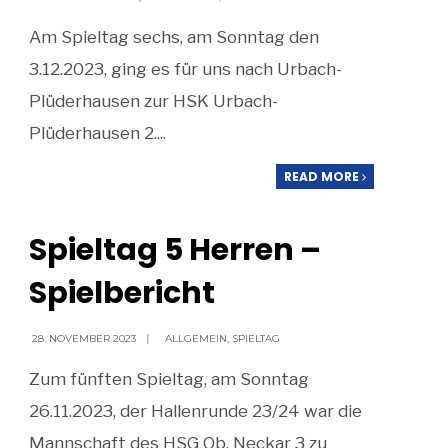
Am Spieltag sechs, am Sonntag den
3.12.2023, ging es für uns nach Urbach-
Plüderhausen zur HSK Urbach-
Plüderhausen 2.
...
READ MORE
Spieltag 5 Herren –
Spielbericht
28. NOVEMBER 2023
|
ALLGEMEIN
,
SPIELTAG
Zum fünften Spieltag, am Sonntag
26.11.2023, der Hallenrunde 23/24 war die
Mannschaft des HSG Ob. Neckar 3 zu