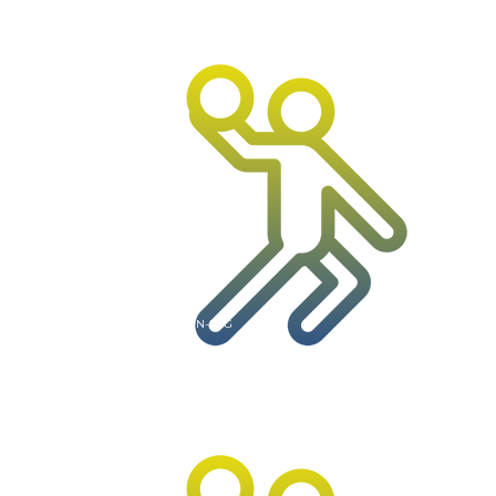
BY
ADMIN-KSG